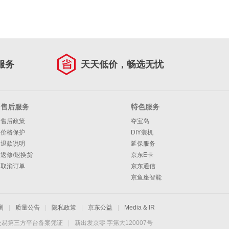
服务
天天低价，畅选无忧
售后服务
特色服务
售后政策
夺宝岛
价格保护
DIY装机
退款说明
延保服务
返修/退换货
京东E卡
取消订单
京东通信
京鱼座智能
测
|
质量公告
|
隐私政策
|
京东公益
|
Media & IR
交易第三方平台备案凭证
|
新出发京零 字第大120007号