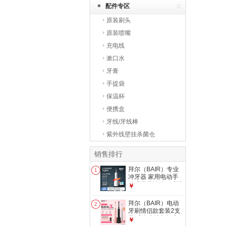
配件专区
原装刷头
原装喷嘴
充电线
漱口水
牙膏
手提袋
保温杯
便携盒
牙线/牙线棒
紫外线壁挂杀菌仓
销售排行
拜尔（BAIR）专业
1
冲牙器 家用电动手
持式牙线清洁口腔洗
￥
牙神器冲洗器牙齿清
洁器水洁牙器清洁正
拜尔（BAIR）电动
2
畸专用七夕 M4 M系
牙刷情侣款套装2支
列白色专业款（磁吸
装 成人声波扫振充
￥
感应充电) 4支喷头
电式士震动软毛自动