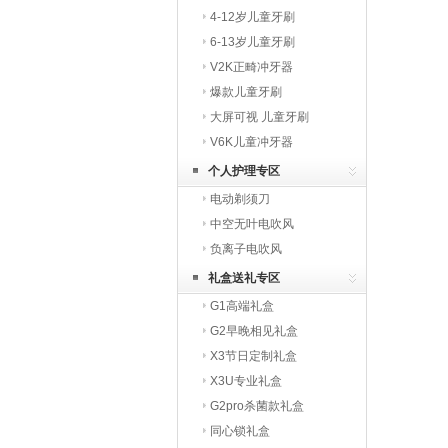
4-12岁儿童牙刷
6-13岁儿童牙刷
V2K正畸冲牙器
爆款儿童牙刷
大屏可视 儿童牙刷
V6K儿童冲牙器
个人护理专区
电动剃须刀
中空无叶电吹风
负离子电吹风
礼盒送礼专区
G1高端礼盒
G2早晚相见礼盒
X3节日定制礼盒
X3U专业礼盒
G2pro杀菌款礼盒
同心锁礼盒