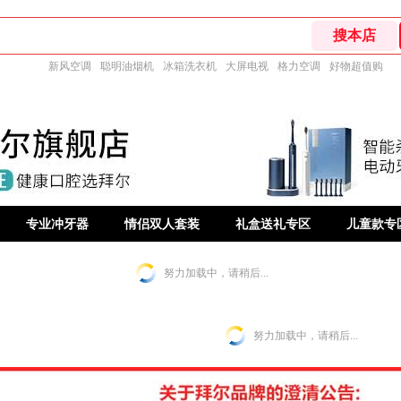
新风空调
聪明油烟机
冰箱洗衣机
大屏电视
格力空调
好物超值购
专业冲牙器
情侣双人套装
礼盒送礼专区
儿童款专
努力加载中，请稍后...
努力加载中，请稍后...