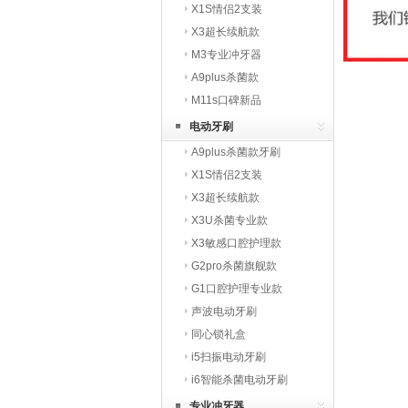
X1S情侣2支装
X3超长续航款
M3专业冲牙器
A9plus杀菌款
M11s口碑新品
电动牙刷
A9plus杀菌款牙刷
X1S情侣2支装
X3超长续航款
X3U杀菌专业款
X3敏感口腔护理款
G2pro杀菌旗舰款
G1口腔护理专业款
声波电动牙刷
同心锁礼盒
i5扫振电动牙刷
i6智能杀菌电动牙刷
专业冲牙器