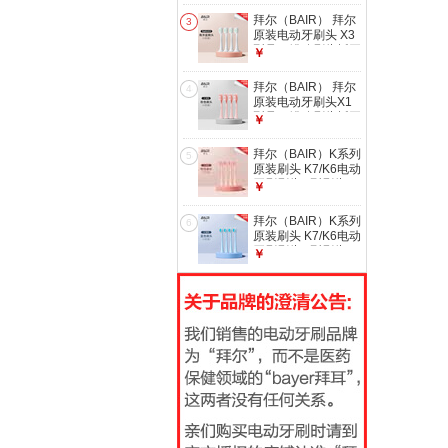
专业级冲牙器
牙刷男 送女朋友 礼
拜尔（BAIR） 拜尔
3
盒装X1七夕 情侣套
原装电动牙刷头 X3
装2支装【16刷头
型号（错购刷头拆开
￥
+便携盒+全金属手
无尘包装货值自行承
动牙刷】
担） 4支 X3系列配
拜尔（BAIR） 拜尔
4
套海洋蓝原装刷头
原装电动牙刷头X1
型号（错购刷头拆开
￥
无尘包装货值自行承
担） 4支 X1配套樱
拜尔（BAIR）K系列
5
花粉色原装刷头
原装刷头 K7/K6电动
牙刷刷头U型刷头
￥
（错购刷头拆开无尘
包装货值自行承担）
拜尔（BAIR）K系列
6
4支 拜尔K7刷头粉
原装刷头 K7/K6电动
色
牙刷刷头U型刷头
￥
（错购刷头拆开无尘
包装货值自行承担）
4支 拜尔K7刷头蓝
色