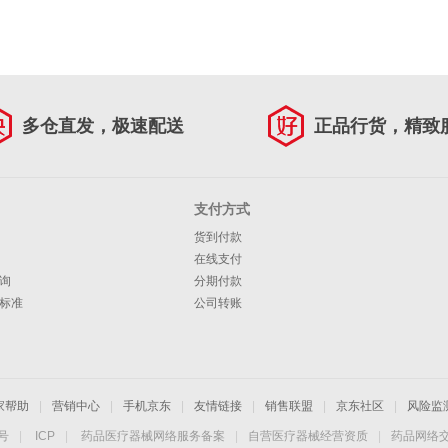
多仓直发，极速配送
正品行货，精致
支付方式
货到付款
在线支付
询
分期付款
标准
公司转账
家帮助
|
营销中心
|
手机京东
|
友情链接
|
销售联盟
|
京东社区
|
风险监
4号
|
ICP
|
药品医疗器械网络服务备案
|
自营医疗器械经营资质
|
药品网络